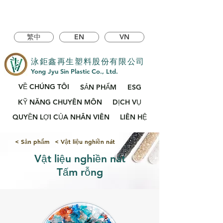
繁中
EN
VN
泳鉅鑫再生塑料股份有限公司
Yong Jyu Sin Plastic Co., Ltd.
VỀ CHÚNG TÔI
SẢN PHẨM
ESG
KỸ NĂNG CHUYÊN MÔN
DỊCH VỤ
QUYỀN LỢI CỦA NHÂN VIÊN
LIÊN HỆ
< Sản phẩm
< Vật liệu nghiền nát
Vật liệu nghiền nát
Tấm rỗng