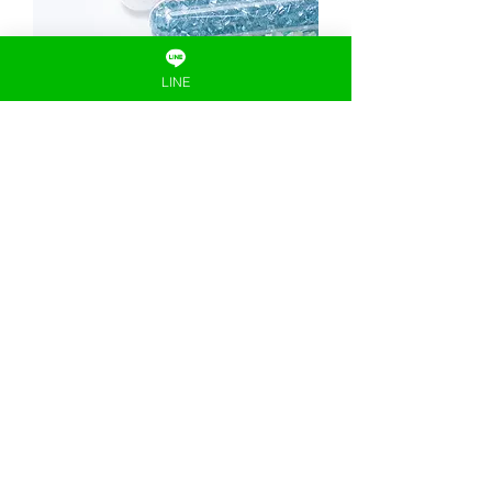
LINE
更多
泳鉅鑫再生塑料股份有限公司
Yong Jyu Sin Plastic Co., Ltd.
地址
公司地址
712003 台南市新化區護國里護東路
752號
工廠地址
710002 台南市永康市和平東路168號
(永康工業區)
聯絡我們
Email :
info@yongsin.tw
電話 :
+886-6-5801106